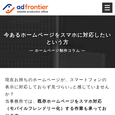
メ
ニ
ュ
ー
を
今あるホームページをスマホに対応したい
開
という方
く
— ホームページ制作コラム —
現在お持ちのホームページが、スマートフォンの
表示に対応しておらず見づらい…と感じていません
か？
当事務所では、
既存ホームページをスマホ対応
（モバイルフレンドリー化）する作業も承ってお