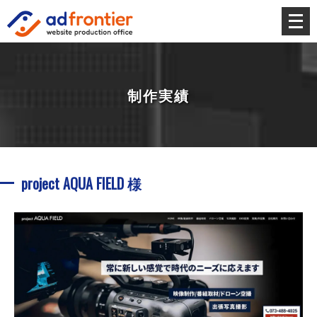
メ
ニ
ュ
ー
を
制作実績
開
く
project AQUA FIELD 様