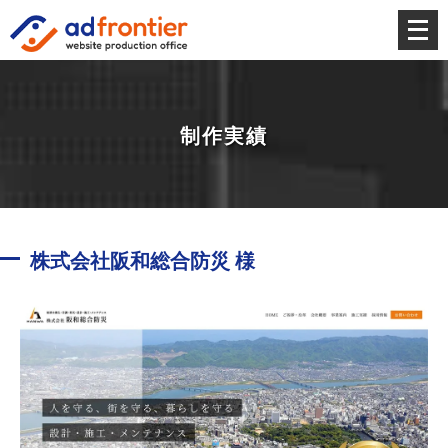
メ
ニ
ュ
ー
を
制作実績
開
く
株式会社阪和総合防災 様