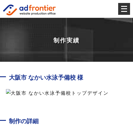
メ
ニ
ュ
ー
を
制作実績
開
く
大阪市 なかい水泳予備校 様
制作の詳細